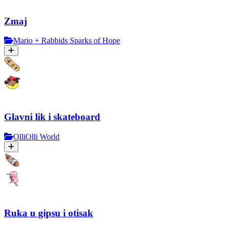
Zmaj
Mario + Rabbids Sparks of Hope
Glavni lik i skateboard
OlliOlli World
Ruka u gipsu i otisak