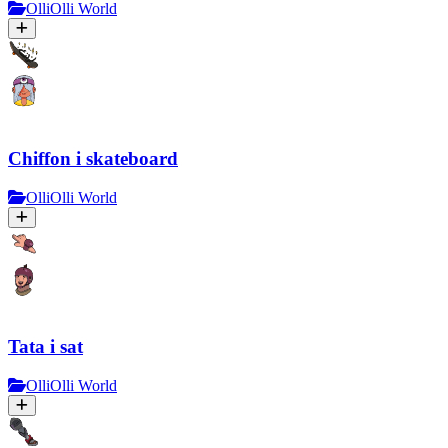
OlliOlli World
Chiffon i skateboard
OlliOlli World
Tata i sat
OlliOlli World