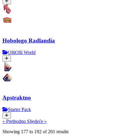
Hobologo Radlandia
OlliOlli World
Apstraktno
Starter Pack
« Prethodno
Sljedeće »
Showing
177
to
192
of
201
results