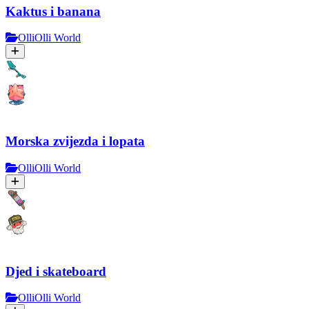
Kaktus i banana
OlliOlli World
Morska zvijezda i lopata
OlliOlli World
Djed i skateboard
OlliOlli World