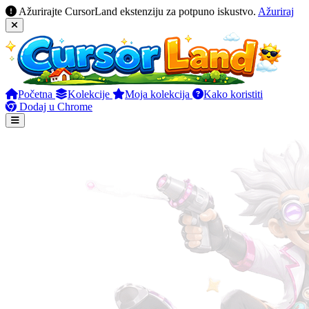
Ažurirajte CursorLand ekstenziju za potpuno iskustvo.
Ažuriraj
Početna
Kolekcije
Moja kolekcija
Kako koristiti
Dodaj u Chrome