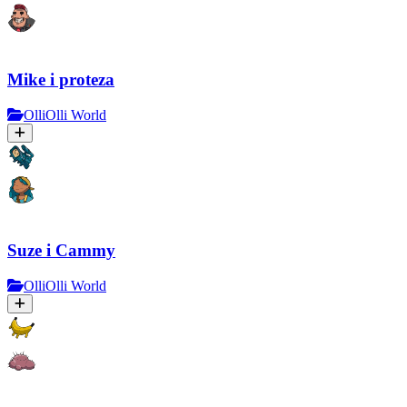
Mike i proteza
OlliOlli World
Suze i Cammy
OlliOlli World