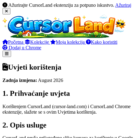
Ažurirajte CursorLand ekstenziju za potpuno iskustvo.
Ažuriraj
Početna
Kolekcije
Moja kolekcija
Kako koristiti
Dodaj u Chrome
Uvjeti korištenja
Zadnja izmjena:
August 2026
1. Prihvaćanje uvjeta
Korištenjem CursorLand (cursor-land.com) i CursorLand Chrome
ekstenzije, slažete se s ovim Uvjetima korištenja.
2. Opis usluge
CursorLand pruža prilagođene slike kursora za korištenje u Google