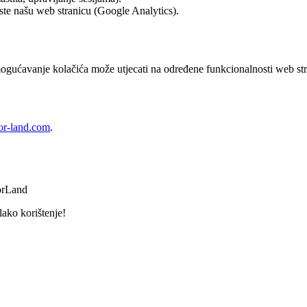
iste našu web stranicu (Google Analytics).
ogućavanje kolačića može utjecati na određene funkcionalnosti web str
or-land.com
.
orLand
lako korištenje!