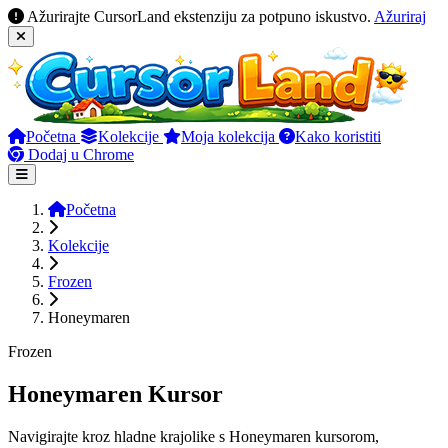
Ažurirajte CursorLand ekstenziju za potpuno iskustvo.
Ažuriraj
Početna
Kolekcije
Moja kolekcija
Kako koristiti
Dodaj u Chrome
Početna
Kolekcije
Frozen
Honeymaren
Frozen
Honeymaren Kursor
Navigirajte kroz hladne krajolike s Honeymaren kursorom,