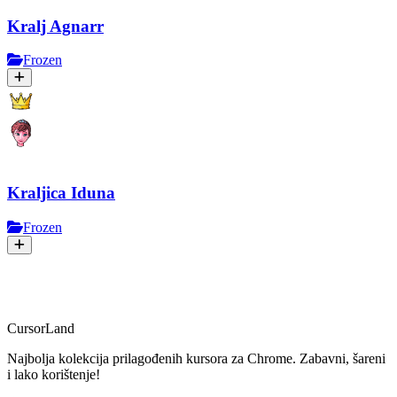
Kralj Agnarr
Frozen
Kraljica Iduna
Frozen
CursorLand
Najbolja kolekcija prilagođenih kursora za Chrome. Zabavni, šareni
i lako korištenje!