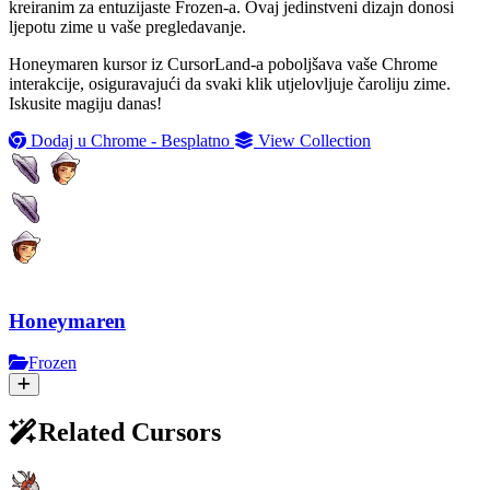
kreiranim za entuzijaste Frozen-a. Ovaj jedinstveni dizajn donosi
ljepotu zime u vaše pregledavanje.
Honeymaren kursor iz CursorLand-a poboljšava vaše Chrome
interakcije, osiguravajući da svaki klik utjelovljuje čaroliju zime.
Iskusite magiju danas!
Dodaj u Chrome - Besplatno
View Collection
Honeymaren
Frozen
Related Cursors