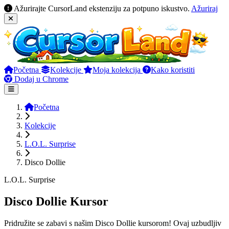
Ažurirajte CursorLand ekstenziju za potpuno iskustvo.
Ažuriraj
Početna
Kolekcije
Moja kolekcija
Kako koristiti
Dodaj u Chrome
Početna
Kolekcije
L.O.L. Surprise
Disco Dollie
L.O.L. Surprise
Disco Dollie Kursor
Pridružite se zabavi s našim Disco Dollie kursorom! Ovaj uzbudljiv