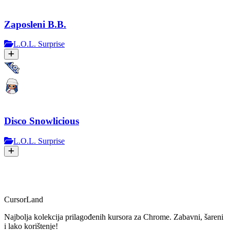
Zaposleni B.B.
L.O.L. Surprise
Disco Snowlicious
L.O.L. Surprise
CursorLand
Najbolja kolekcija prilagođenih kursora za Chrome. Zabavni, šareni
i lako korištenje!