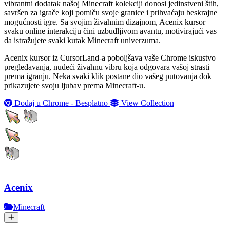
vibrantni dodatak našoj Minecraft kolekciji donosi jedinstveni štih,
savršen za igrače koji pomiču svoje granice i prihvaćaju beskrajne
mogućnosti igre. Sa svojim živahnim dizajnom, Acenix kursor
svaku online interakciju čini uzbudljivom avantu, motivirajući vas
da istražujete svaki kutak Minecraft univerzuma.
Acenix kursor iz CursorLand-a poboljšava vaše Chrome iskustvo
pregledavanja, nudeći živahnu vibru koja odgovara vašoj strasti
prema igranju. Neka svaki klik postane dio vašeg putovanja dok
prikazujete svoju ljubav prema Minecraft-u.
Dodaj u Chrome - Besplatno
View Collection
Acenix
Minecraft