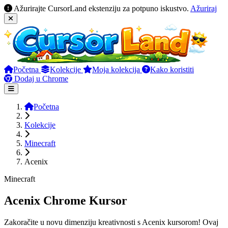
Ažurirajte CursorLand ekstenziju za potpuno iskustvo.
Ažuriraj
Početna
Kolekcije
Moja kolekcija
Kako koristiti
Dodaj u Chrome
Početna
Kolekcije
Minecraft
Acenix
Minecraft
Acenix Chrome Kursor
Zakoračite u novu dimenziju kreativnosti s Acenix kursorom! Ovaj