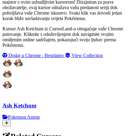
majstor s ovim uzbudljivim kursorom! Dizajniran za prave
obožavatelje, ovaj kursor odražava vašu predanost seriji dok
poboljšava vaše Chrome iskustvo. Svaki klik vas dovodi jedan
korak bliže savladavanju svijeta Pokémona.
Kursor Ash Ketchum iz CursorLand-a obogaćuje vaše Chrome
putovanje. Kliknite s oduševljenjem dok navigirate svojim
omiljenim online sadržajem, pokazujući svoju ljubav prema
Pokémonu.
Dodaj u Chrome - Besplatno
View Collection
Ash Ketchum
Pokemon Anime