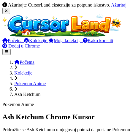
Ažurirajte CursorLand ekstenziju za potpuno iskustvo.
Ažuriraj
Početna
Kolekcije
Moja kolekcija
Kako koristiti
Dodaj u Chrome
Početna
Kolekcije
Pokemon Anime
Ash Ketchum
Pokemon Anime
Ash Ketchum Chrome Kursor
Pridružite se Ash Ketchumu u njegovoj potrazi da postane Pokemon