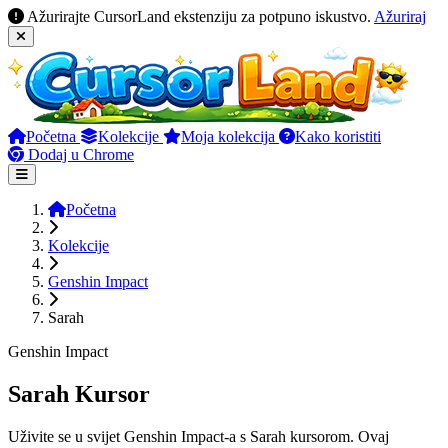
Ažurirajte CursorLand ekstenziju za potpuno iskustvo.
Ažuriraj
Početna
Kolekcije
Moja kolekcija
Kako koristiti
Dodaj u Chrome
Početna
Kolekcije
Genshin Impact
Sarah
Genshin Impact
Sarah Kursor
Uživite se u svijet Genshin Impact-a s Sarah kursorom. Ovaj