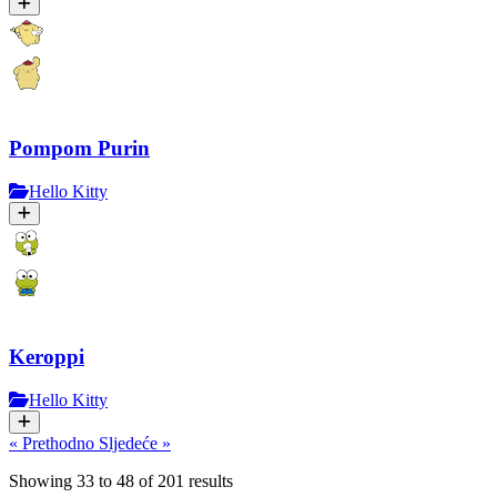
Pompom Purin
Hello Kitty
Keroppi
Hello Kitty
« Prethodno
Sljedeće »
Showing
33
to
48
of
201
results