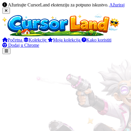
Ažurirajte CursorLand ekstenziju za potpuno iskustvo.
Ažuriraj
Početna
Kolekcije
Moja kolekcija
Kako koristiti
Dodaj u Chrome