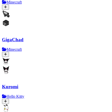
Minecraft
GigaChad
Minecraft
Kuromi
Hello Kitty