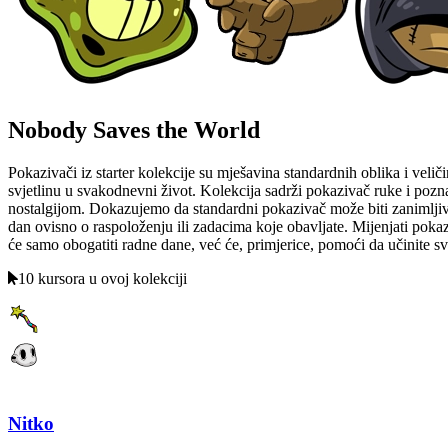
Nobody Saves the World
Pokazivači iz starter kolekcije su mješavina standardnih oblika i veliči
svjetlinu u svakodnevni život. Kolekcija sadrži pokazivač ruke i poz
nostalgijom. Dokazujemo da standardni pokazivač može biti zanimljiv i
dan ovisno o raspoloženju ili zadacima koje obavljate. Mijenjati pokaz
će samo obogatiti radne dane, već će, primjerice, pomoći da učinite s
10 kursora u ovoj kolekciji
Nitko