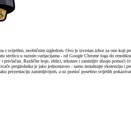
na s svijetlim, neobičnim izgledom. Ovo je izvrstan izbor za one koji pref
natu strelicu u raznim varijacijama - od Google Chrome loga do emotiko
 privlačan. Različite boje, oblici, teksture i zanimljiv dizajn pomoći 
ivače preglednika je jako jednostavno - samo instalirajte ekstenziju i p
vaku prezentaciju zanimljivijom, a uz pomoć posebno svijetlih pokazivač