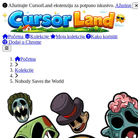
Ažurirajte CursorLand ekstenziju za potpuno iskustvo.
Ažuriraj
Početna
Kolekcije
Moja kolekcija
Kako koristiti
Dodaj u Chrome
Početna
Kolekcije
Nobody Saves the World