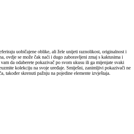
eriraju uobičajene oblike, ali žele unijeti raznolikost, originalnost i
na, ovdje se može čak naći i dugo zaboravljeni zmaj s kaktusima i
će vam da odaberete pokazivač po svom ukusu ili ga mijenjate svaki
reuzmite kolekciju na svoje uređaje. Smiješni, zanimljivi pokazivači ne
a, također skrenuti pažnju na pojedine elemente izvještaja.