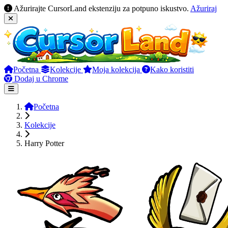
Ažurirajte CursorLand ekstenziju za potpuno iskustvo.
Ažuriraj
Početna
Kolekcije
Moja kolekcija
Kako koristiti
Dodaj u Chrome
Početna
Kolekcije
Harry Potter