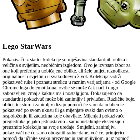
Lego StarWars
Pokazivači iz starter kolekcije su mješavina standardnih oblika i
veličina s svijetlim, neobičnim izgledom. Ovo je izvrstan izbor za
one koji preferiraju uobičajene oblike, ali žele unijeti raznolikost,
originalnost i svjetlinu u svakodnevni život. Kolekcija sadrži
pokazivač ruke i poznatu strelicu u raznim varijacijama - od Google
Chrome loga do emotikona, ovdje se može čak naći i dugo
zaboravljeni zmaj s kaktusima i nostalgijom. Dokazujemo da
standardni pokazivač može biti zanimljiv i privlačan. Različite boje,
oblici, teksture i zanimljiv dizajn pomoći će vam da odaberete
pokazivač po svom ukusu ili ga mijenjate svaki dan ovisno o
raspoloženju ili zadacima koje obavljate. Mijenjati pokazivače
preglednika je jako jednostavno - samo instalirajte ekstenziju i
preuzmite kolekciju na svoje uređaje. Smiješni, zanimljivi
pokazivači ne će samo obogatiti radne dane, već će, primjerice,
pomoći da učinite svaku prezentaciju zanimljivijom, a uz pomoć