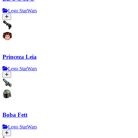
Lego StarWars
Princeza Leia
Lego StarWars
Boba Fett
Lego StarWars