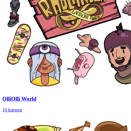
OlliOlli World
10 kursora