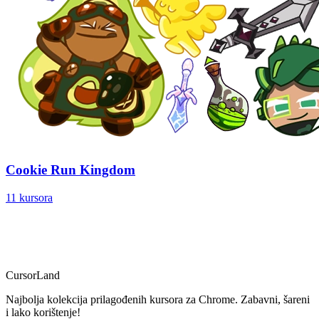
Cookie Run Kingdom
11 kursora
CursorLand
Najbolja kolekcija prilagođenih kursora za Chrome. Zabavni, šareni
i lako korištenje!