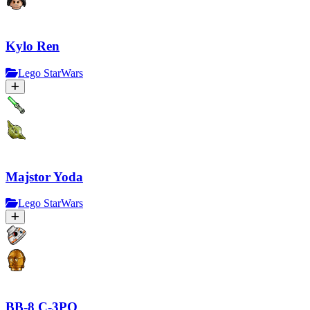
Kylo Ren
Lego StarWars
Majstor Yoda
Lego StarWars
BB-8 C-3PO