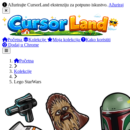
Ažurirajte CursorLand ekstenziju za potpuno iskustvo.
Ažuriraj
Početna
Kolekcije
Moja kolekcija
Kako koristiti
Dodaj u Chrome
Početna
Kolekcije
Lego StarWars