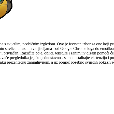
na s svijetlim, neobičnim izgledom. Ovo je izvrstan izbor za one koji pref
natu strelicu u raznim varijacijama - od Google Chrome loga do emotiko
 privlačan. Različite boje, oblici, teksture i zanimljiv dizajn pomoći 
ivače preglednika je jako jednostavno - samo instalirajte ekstenziju i p
vaku prezentaciju zanimljivijom, a uz pomoć posebno svijetlih pokazivač