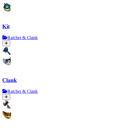
Kit
Ratchet & Clank
Clank
Ratchet & Clank