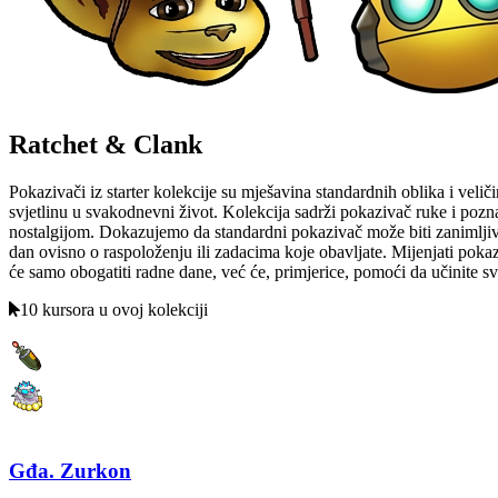
Ratchet & Clank
Pokazivači iz starter kolekcije su mješavina standardnih oblika i veliči
svjetlinu u svakodnevni život. Kolekcija sadrži pokazivač ruke i poz
nostalgijom. Dokazujemo da standardni pokazivač može biti zanimljiv i
dan ovisno o raspoloženju ili zadacima koje obavljate. Mijenjati pokaz
će samo obogatiti radne dane, već će, primjerice, pomoći da učinite s
10 kursora u ovoj kolekciji
Gđa. Zurkon