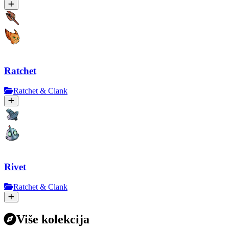
Ratchet
Ratchet & Clank
Rivet
Ratchet & Clank
Više kolekcija