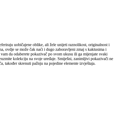
eriraju uobičajene oblike, ali žele unijeti raznolikost, originalnost i
na, ovdje se može čak naći i dugo zaboravljeni zmaj s kaktusima i
će vam da odaberete pokazivač po svom ukusu ili ga mijenjate svaki
reuzmite kolekciju na svoje uređaje. Smiješni, zanimljivi pokazivači ne
a, također skrenuti pažnju na pojedine elemente izvještaja.