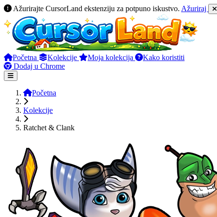
Ažurirajte CursorLand ekstenziju za potpuno iskustvo.
Ažuriraj
Početna
Kolekcije
Moja kolekcija
Kako koristiti
Dodaj u Chrome
Početna
Kolekcije
Ratchet & Clank