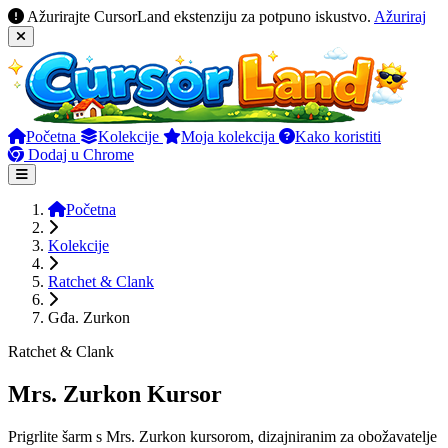
Ažurirajte CursorLand ekstenziju za potpuno iskustvo.
Ažuriraj
Početna
Kolekcije
Moja kolekcija
Kako koristiti
Dodaj u Chrome
Početna
Kolekcije
Ratchet & Clank
Gđa. Zurkon
Ratchet & Clank
Mrs. Zurkon Kursor
Prigrlite šarm s Mrs. Zurkon kursorom, dizajniranim za obožavatelje