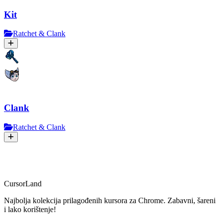
Kit
Ratchet & Clank
Clank
Ratchet & Clank
CursorLand
Najbolja kolekcija prilagođenih kursora za Chrome. Zabavni, šareni
i lako korištenje!