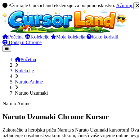
Ažurirajte CursorLand ekstenziju za potpuno iskustvo.
Ažuriraj
Početna
Kolekcije
Moja kolekcija
Kako koristiti
Dodaj u Chrome
Početna
Kolekcije
Naruto Anime
Naruto Uzumaki
Naruto Anime
Naruto Uzumaki Chrome Kursor
Zakoračite u herojsku priču Naruta s Naruto Uzumaki kursorom! Ovaj ž
uzbuđenje i osobnost svakom klikom, čineći vaše vrijeme online nevj