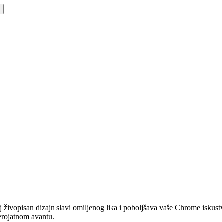
ivopisan dizajn slavi omiljenog lika i poboljšava vaše Chrome iskustv
erojatnom avantu.