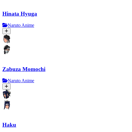
Hinata Hyuga
Naruto Anime
Zabuza Momochi
Naruto Anime
Haku