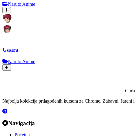
Naruto Anime
Gaara
Naruto Anime
Curs
Najbolja kolekcija prilagođenih kursora za Chrome. Zabavni, šareni i 
Navigacija
Početna