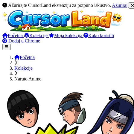
Ažurirajte CursorLand ekstenziju za potpuno iskustvo.
Ažuriraj
Početna
Kolekcije
Moja kolekcija
Kako koristiti
Dodaj u Chrome
Početna
Kolekcije
Naruto Anime