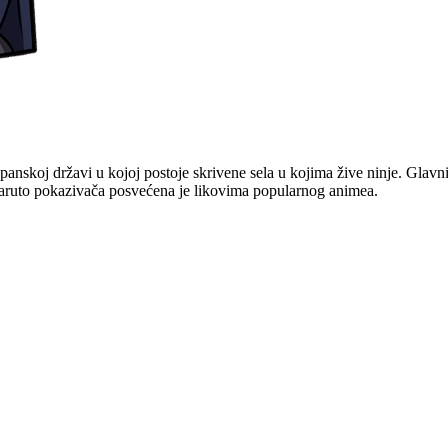
apanskoj državi u kojoj postoje skrivene sela u kojima žive ninje. Glavni
Naruto pokazivača posvećena je likovima popularnog animea.