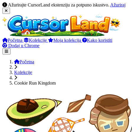
Ažurirajte CursorLand ekstenziju za potpuno iskustvo.
Ažuriraj
Početna
Kolekcije
Moja kolekcija
Kako koristiti
Dodaj u Chrome
Početna
Kolekcije
Cookie Run Kingdom