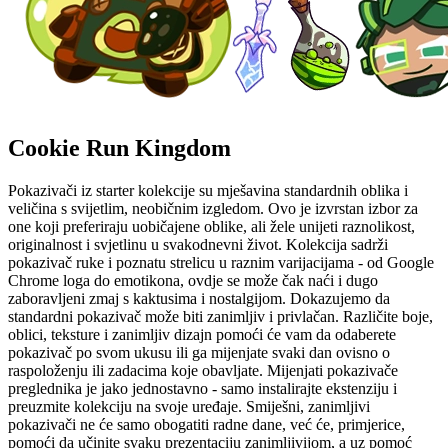
Cookie Run Kingdom
Pokazivači iz starter kolekcije su mješavina standardnih oblika i
veličina s svijetlim, neobičnim izgledom. Ovo je izvrstan izbor za
one koji preferiraju uobičajene oblike, ali žele unijeti raznolikost,
originalnost i svjetlinu u svakodnevni život. Kolekcija sadrži
pokazivač ruke i poznatu strelicu u raznim varijacijama - od Google
Chrome loga do emotikona, ovdje se može čak naći i dugo
zaboravljeni zmaj s kaktusima i nostalgijom. Dokazujemo da
standardni pokazivač može biti zanimljiv i privlačan. Različite boje,
oblici, teksture i zanimljiv dizajn pomoći će vam da odaberete
pokazivač po svom ukusu ili ga mijenjate svaki dan ovisno o
raspoloženju ili zadacima koje obavljate. Mijenjati pokazivače
preglednika je jako jednostavno - samo instalirajte ekstenziju i
preuzmite kolekciju na svoje uređaje. Smiješni, zanimljivi
pokazivači ne će samo obogatiti radne dane, već će, primjerice,
pomoći da učinite svaku prezentaciju zanimljivijom, a uz pomoć