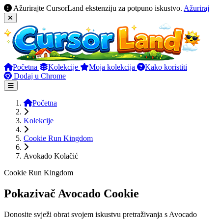
Ažurirajte CursorLand ekstenziju za potpuno iskustvo.
Ažuriraj
Početna
Kolekcije
Moja kolekcija
Kako koristiti
Dodaj u Chrome
Početna
Kolekcije
Cookie Run Kingdom
Avokado Kolačić
Cookie Run Kingdom
Pokazivač Avocado Cookie
Donosite svježi obrat svojem iskustvu pretraživanja s Avocado