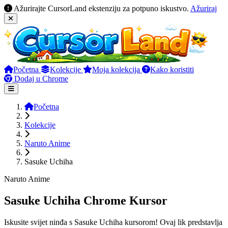
Ažurirajte CursorLand ekstenziju za potpuno iskustvo.
Ažuriraj
Početna
Kolekcije
Moja kolekcija
Kako koristiti
Dodaj u Chrome
Početna
Kolekcije
Naruto Anime
Sasuke Uchiha
Naruto Anime
Sasuke Uchiha Chrome Kursor
Iskusite svijet ninđa s Sasuke Uchiha kursorom! Ovaj lik predstavlja