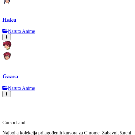
Haku
Naruto Anime
Gaara
Naruto Anime
CursorLand
Najbolja kolekcija prilagođenih kursora za Chrome. Zabavni, šareni