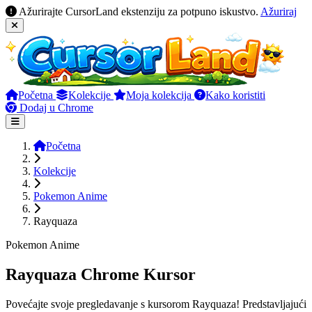
Ažurirajte CursorLand ekstenziju za potpuno iskustvo.
Ažuriraj
Početna
Kolekcije
Moja kolekcija
Kako koristiti
Dodaj u Chrome
Početna
Kolekcije
Pokemon Anime
Rayquaza
Pokemon Anime
Rayquaza Chrome Kursor
Povećajte svoje pregledavanje s kursorom Rayquaza! Predstavljajući