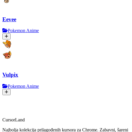
Eevee
Pokemon Anime
Vulpix
Pokemon Anime
CursorLand
Najbolja kolekcija prilagođenih kursora za Chrome. Zabavni, šareni