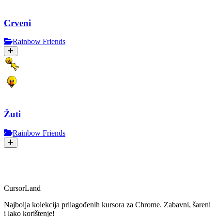
Crveni
Rainbow Friends
Žuti
Rainbow Friends
CursorLand
Najbolja kolekcija prilagođenih kursora za Chrome. Zabavni, šareni
i lako korištenje!