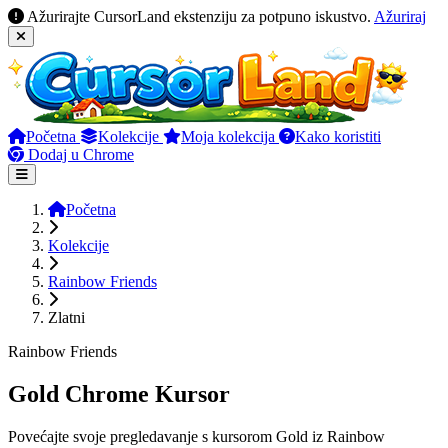
Ažurirajte CursorLand ekstenziju za potpuno iskustvo.
Ažuriraj
Početna
Kolekcije
Moja kolekcija
Kako koristiti
Dodaj u Chrome
Početna
Kolekcije
Rainbow Friends
Zlatni
Rainbow Friends
Gold Chrome Kursor
Povećajte svoje pregledavanje s kursorom Gold iz Rainbow