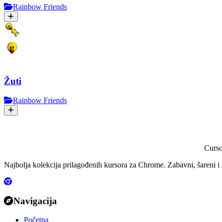
Rainbow Friends
Žuti
Rainbow Friends
Curs
Najbolja kolekcija prilagođenih kursora za Chrome. Zabavni, šareni i 
Navigacija
Početna