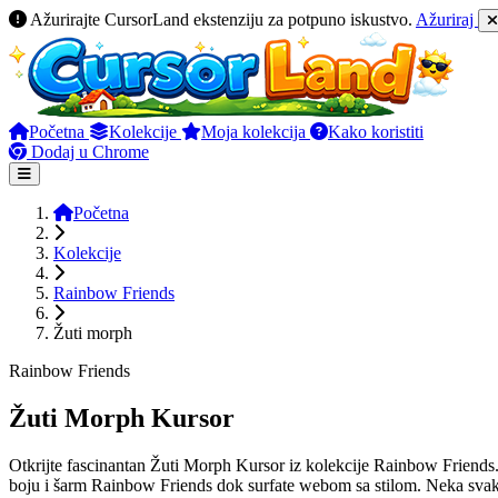
Ažurirajte CursorLand ekstenziju za potpuno iskustvo.
Ažuriraj
Početna
Kolekcije
Moja kolekcija
Kako koristiti
Dodaj u Chrome
Početna
Kolekcije
Rainbow Friends
Žuti morph
Rainbow Friends
Žuti Morph Kursor
Otkrijte fascinantan Žuti Morph Kursor iz kolekcije Rainbow Friends. 
boju i šarm Rainbow Friends dok surfate webom sa stilom. Neka svaki