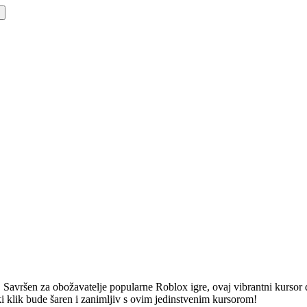
Savršen za obožavatelje popularne Roblox igre, ovaj vibrantni kursor d
 klik bude šaren i zanimljiv s ovim jedinstvenim kursorom!