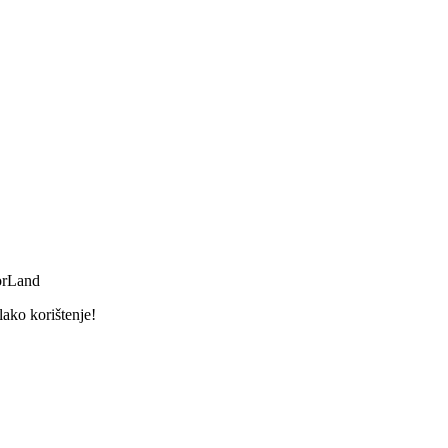
orLand
lako korištenje!