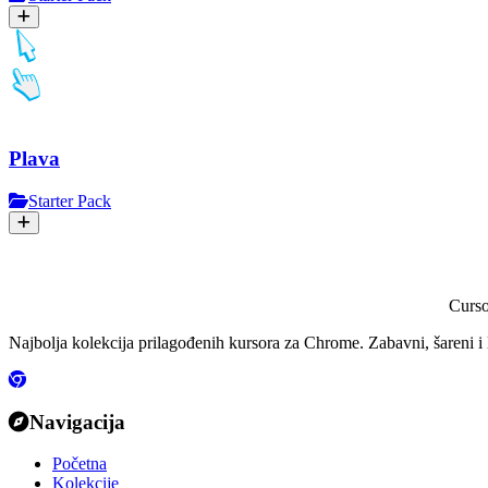
Plava
Starter Pack
Curs
Najbolja kolekcija prilagođenih kursora za Chrome. Zabavni, šareni i 
Navigacija
Početna
Kolekcije