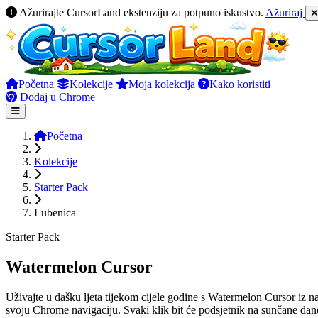
Ažurirajte CursorLand ekstenziju za potpuno iskustvo.
Ažuriraj
Početna
Kolekcije
Moja kolekcija
Kako koristiti
Dodaj u Chrome
Početna
Kolekcije
Starter Pack
Lubenica
Starter Pack
Watermelon Cursor
Uživajte u dašku ljeta tijekom cijele godine s Watermelon Cursor iz na
svoju Chrome navigaciju. Svaki klik bit će podsjetnik na sunčane dane