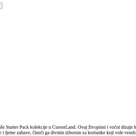
še Starter Pack kolekcije u CursorLand. Ovaj živopisni i voćni dizajn hv
 i ljetne zabave, čineći ga divnim izborom za korisnike koji vole vesel