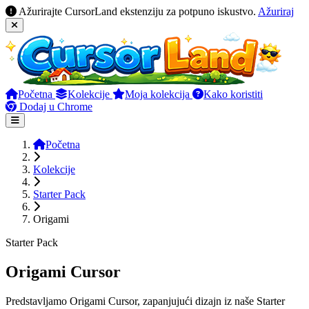
Ažurirajte CursorLand ekstenziju za potpuno iskustvo.
Ažuriraj
Početna
Kolekcije
Moja kolekcija
Kako koristiti
Dodaj u Chrome
Početna
Kolekcije
Starter Pack
Origami
Starter Pack
Origami Cursor
Predstavljamo Origami Cursor, zapanjujući dizajn iz naše Starter