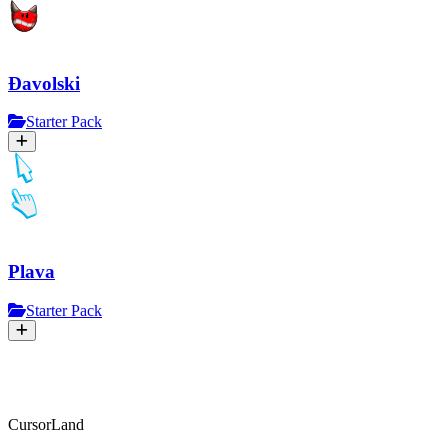
Đavolski
Starter Pack
Plava
Starter Pack
CursorLand