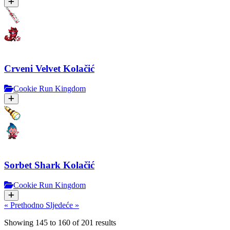
Crveni Velvet Kolačić
Cookie Run Kingdom
Sorbet Shark Kolačić
Cookie Run Kingdom
« Prethodno
Sljedeće »
Showing
145
to
160
of
201
results