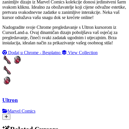
zanimljiv dizajn iz Marvel Comics kolekcije donosi jedinstveni šarm
svakom kliknu. Idealno za obožavatelje koji cijene odvažne estetike,
pretvara svakodnevne zadatke u zanimljive interakcije. Neka vaš
kursor odražava vašu snagu dok se krećete online!
Nadogradite svoje Chrome pregledavanje s Ultron kursorom iz
CursorLand-a. Ovaj dinamičan dizajn poboljšava vaš osjećaj za
pregledavanje, čineći svaki zadatak ugodnim i utjecajnim. Brza
instalacija, idealan način za prikazivanje vašeg osobnog stila!
Dodaj u Chrome - Besplatno
View Collection
Ultron
Marvel Comics