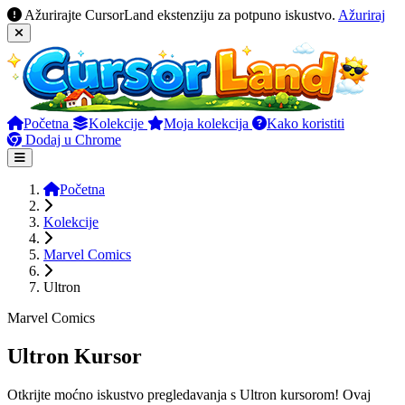
Ažurirajte CursorLand ekstenziju za potpuno iskustvo.
Ažuriraj
Početna
Kolekcije
Moja kolekcija
Kako koristiti
Dodaj u Chrome
Početna
Kolekcije
Marvel Comics
Ultron
Marvel Comics
Ultron Kursor
Otkrijte moćno iskustvo pregledavanja s Ultron kursorom! Ovaj