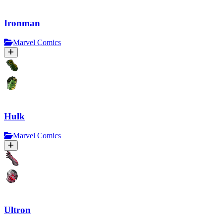
Ironman
Marvel Comics
Hulk
Marvel Comics
Ultron