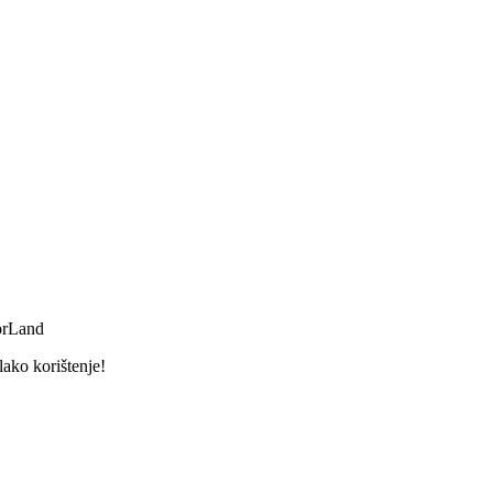
orLand
lako korištenje!