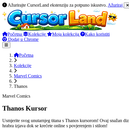
Ažurirajte CursorLand ekstenziju za potpuno iskustvo.
Ažuriraj
Početna
Kolekcije
Moja kolekcija
Kako koristiti
Dodaj u Chrome
Početna
Kolekcije
Marvel Comics
Thanos
Marvel Comics
Thanos Kursor
Usmjerite svog unutarnjeg titana s Thanos kursorom! Ovaj snažan dizaj
hrabra izjava dok se krećete online s povjerenjem i stilom!