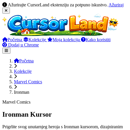
Ažurirajte CursorLand ekstenziju za potpuno iskustvo.
Ažuriraj
Početna
Kolekcije
Moja kolekcija
Kako koristiti
Dodaj u Chrome
Početna
Kolekcije
Marvel Comics
Ironman
Marvel Comics
Ironman Kursor
Prigrlite svog unutarnjeg heroja s Ironman kursorom, dizajniranim