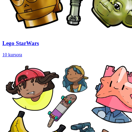
Lego StarWars
10 kursora