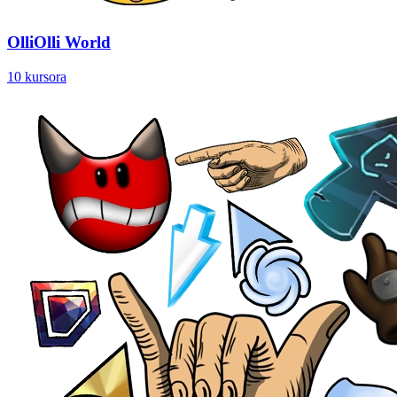
OlliOlli World
10 kursora