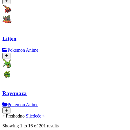
Litten
Pokemon Anime
Rayquaza
Pokemon Anime
« Prethodno
Sljedeće »
Showing
1
to
16
of
201
results