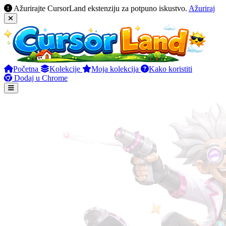
Ažurirajte CursorLand ekstenziju za potpuno iskustvo.
Ažuriraj
Početna
Kolekcije
Moja kolekcija
Kako koristiti
Dodaj u Chrome